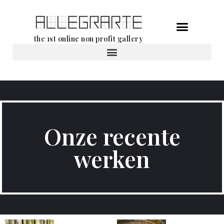
Ga
the 1st online non profit gallery
naar
de
Verhuur van werken
inhoud
Onze recente
werken