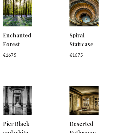
Enchanted
Spiral
Forest
Staircase
€
1675
€
1675
Pier Black
Deserted
and white
Bathroom