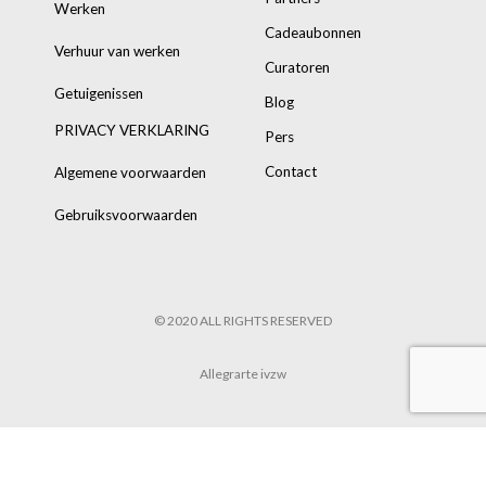
Werken
Cadeaubonnen
Verhuur van werken
Curatoren
Getuigenissen
Blog
PRIVACY VERKLARING
Pers
Contact
Algemene voorwaarden
Gebruiksvoorwaarden
© 2020 ALL RIGHTS RESERVED
Allegrarte ivzw
POWERED BY
8TRUST
&
TARIK HENNEN