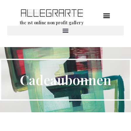
Ga
the 1st online non profit gallery
naar
de
Verhuur van werken
inhoud
Cadeaubonnen