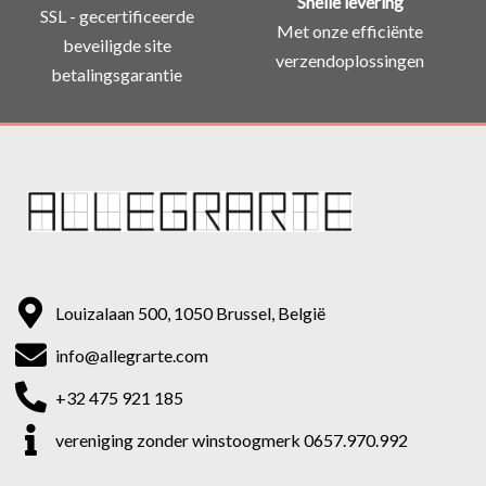
Snelle levering
SSL - gecertificeerde
Met onze efficiënte
beveiligde site
verzendoplossingen
betalingsgarantie
Louizalaan 500, 1050 Brussel, België
info@allegrarte.com
+32 475 921 185
vereniging zonder winstoogmerk 0657.970.992