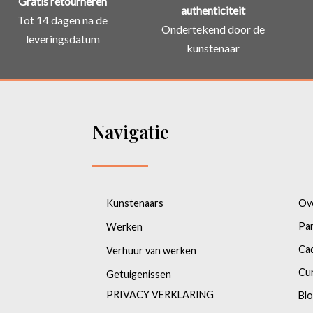
Gratis retourneren
authenticiteit
Tot 14 dagen na de
Ondertekend door de
leveringsdatum
kunstenaar
Navigatie
Kunstenaars
Ov
Pa
Werken
Ca
Verhuur van werken
Cu
Getuigenissen
PRIVACY VERKLARING
Bl