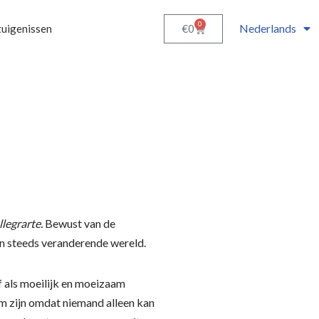
0
Nederlands
€
0
uigenissen
legrarte.
Bewust van de
en steeds veranderende wereld.
f als moeilijk en moeizaam
em zijn omdat niemand alleen kan