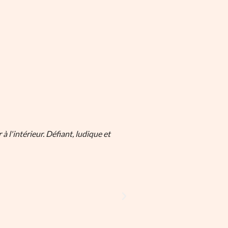
 l'intérieur. Défiant, ludique et
Les photos de Yuri Andries d