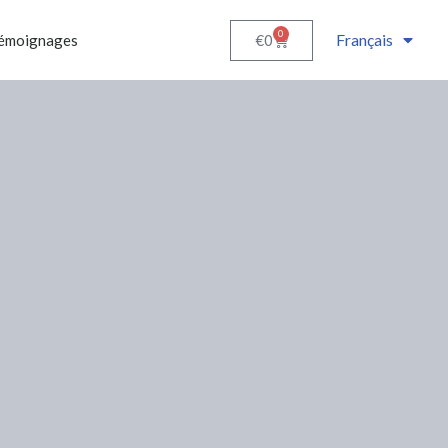
0
Français
€
0
émoignages