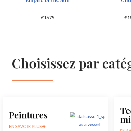
Empire of the Sun
Unti
€
1675
€
1
Choisissez par caté
Te
Peintures
mi
EN SAVOIR PLUS
EN S