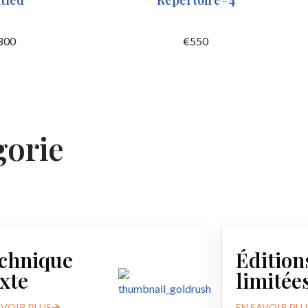
tled
Repertoire#4
800
€
550
gorie
chnique
Édition
xte
limitée
AVOIR PLUS
EN SAVOIR PLU