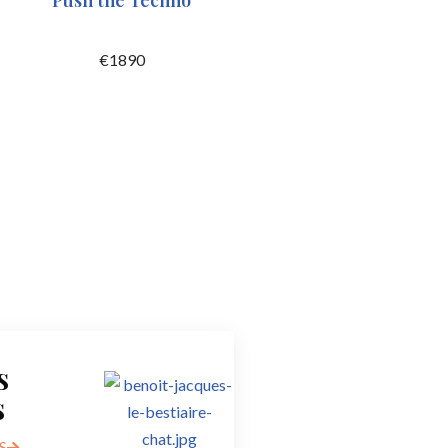
Push the Techno
€
1890
s
s
S