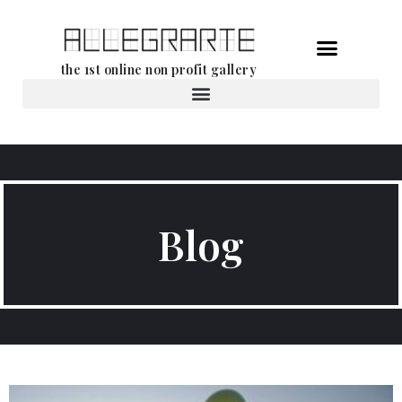
Aller
the 1st online non profit gallery
au
contenu
Location d’oeuvres d’art
Blog