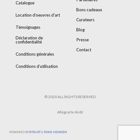
Catalogue
Bons cadeaux
Location d’oeuvres d’art
Curateurs
Témoignages
Blog
Déclaration de
Presse
confidentialité
Contact
Conditions générales
Conditions d’utilisation
© 2020 ALL RIGHTS RESERVED
Allegrarte Aisbl
POWERED BY
8TRUST
&
TARIK HENNEN