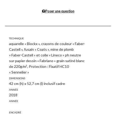
Poser une question
Technique
aquarelle « Blockx », crayons de couleur « Faber-
Castell », fusain « Coats », mine de plomb
« Faber-Castell » et colle « Lineco » ph neutre
sur papier dessin « Fabriano » grain satiné blanc
de 220g/m², Protection : Fixatif HC10
« Sennelier »
Dimensions
42 cm (h) x 52,7 cm (l) inclusif cadre
Année
2018
Année
Encadré