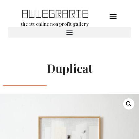
Aller
the 1st online non profit gallery
au
contenu
Location d’oeuvres d’art
Duplicat