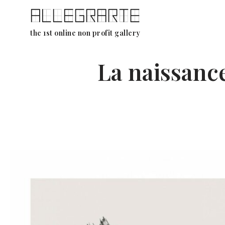
Ga
the 1st online non profit gallery
naar
de
La naissance
inhoud