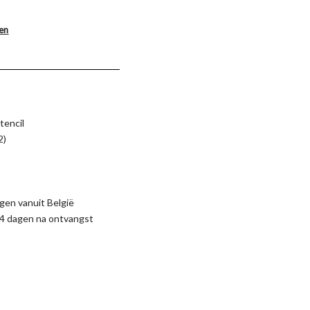
len
tencil
2)
gen vanuit België
4 dagen na ontvangst