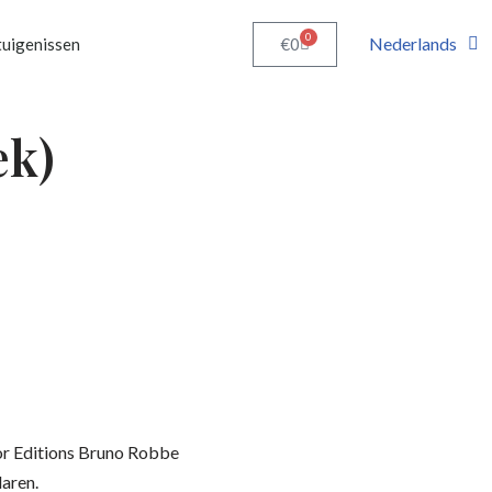
0
Nederlands
€
0
uigenissen
ek)
or Editions Bruno Robbe
aren.