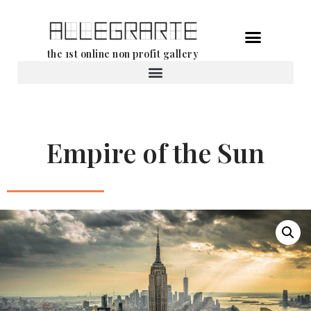
Ga
the 1st online non profit gallery
naar
de
Verhuur van werken
inhoud
Empire of the Sun