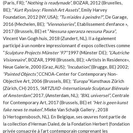
(Paris, FR); “
Nothing is readymade”
, BOZAR, 2012 (Bruxelles,
BE); “
Kurt Ryslavy: Flemish Art Assets
”, Emily Harvey
Foundation, 2012 (NY, USA);
“Tu m’aides à peindre?”
, De Garage,
2016 (Mechelen, BE);
“Viennoiseries
”, Etablissement d’enfance »,
2017 (Brussels, BE) et “
Nessuna speranza nessuna Paura”
,
Vincent Van Gogh huis, 2018 (Zundert, NL). Il a également
participé à un nombre impressionnant d’ expos collectives comme
“
Sculpture Projects Münster ‘97”
1997 (Münster DE);
“L’Autriche
Visionnaire
”, BOZAR, 1998 (Brussels, BE); «Artists in Residence»,
Neue Galerie, 2000 (Graz, AUS);
“Incubation”,
(Brugge, BE) 2002;
“Painted Objects”,
CCNOA-Center for Contemporary Non-
Objective Art, 2006 (Brussels, BE);
“Europa”
Kunsthaus Zürich
(Zürich, CH) 2015,
“ARTZUID -Internationale Sculptuur Biënnale
of Amsterdam”,
2017, (Amsterdam, NL);
“BXL universel”
, Centrale
for Contemporary Art, 2017 (Brussels, BE) et
“Het is geen kunst
fake news te maken
”, Mieke Van Schaijk Gallery , 2018
(s’Hertogensbosch, NL). En Belgique, ses œuvres font partie de
la collection d’Herman Daled, de la Fondation Herbert (fondation
privée consacrée à l’art contemporain comprenant les