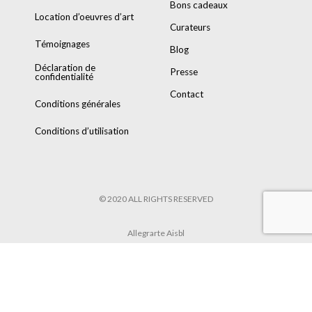
Bons cadeaux
Location d’oeuvres d’art
Curateurs
Témoignages
Blog
Déclaration de
Presse
confidentialité
Contact
Conditions générales
Conditions d’utilisation
© 2020 ALL RIGHTS RESERVED
Allegrarte Aisbl
POWERED BY
8TRUST
&
TARIK HENNEN