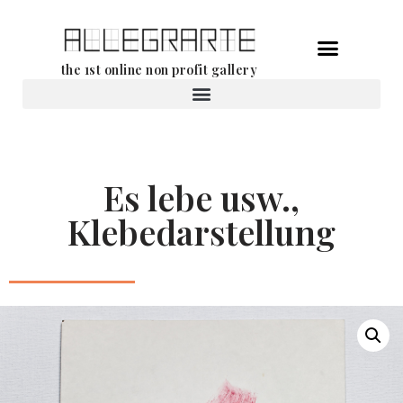
Aller
the 1st online non profit gallery
au
contenu
Location d’oeuvres d’art
Es lebe usw.,
Klebedarstellung