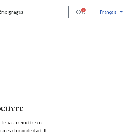
0
Français
€
0
émoignages
oeuvre
te pas à remettre en
smes du monde d’art. Il