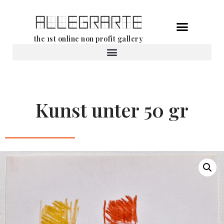
Aller
the 1st online non profit gallery
au
contenu
Location d’oeuvres d’art
Kunst unter 50 gr