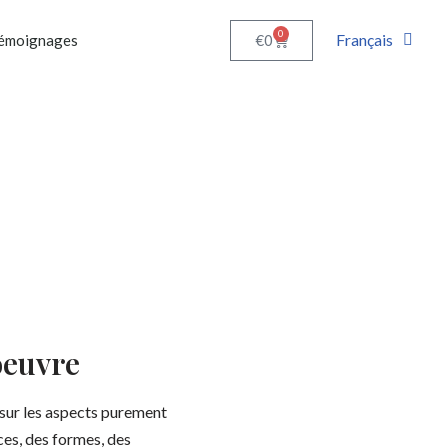
0
Français
€
0
émoignages
oeuvre
 sur les aspects purement
ces, des formes, des