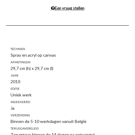
Een vraag stellen
Techniek
Spray en acryl op canvas
Afmetingen
29,7 cm (h) x 29,7 cm (l)
Jaar
2010
Editie
Uniek werk
Ingekaderd
Ja
Verzending
Binnen de 5-10 werkdagen vanuit België
Teruggavebeleid
Teruggave binnen de 14 dagen na ontvangst