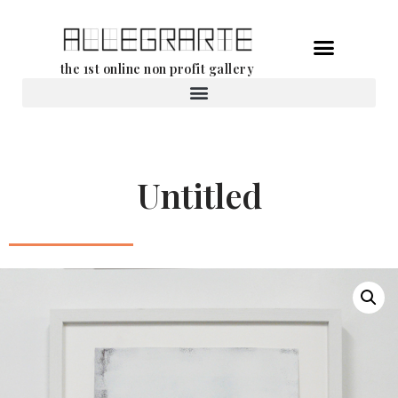
Ga
the 1st online non profit gallery
naar
de
Verhuur van werken
inhoud
Untitled