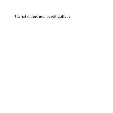
Ga
the 1st online non profit gallery
naar
de
inhoud