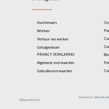
Kunstenaars
Ov
Pa
Werken
Ca
Verhuur van werken
Cu
Getuigenissen
PRIVACY VERKLARING
Bl
Algemene voorwaarden
Pe
Co
Gebruiksvoorwaarden
POWERED BY
8TRUST
&
TA
Allegrarte ivzw