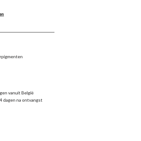
len
eurpigmenten
gen vanuit België
4 dagen na ontvangst