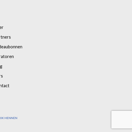
er
rtners
deaubonnen
ratoren
og
rs
ntact
RIK HENNEN