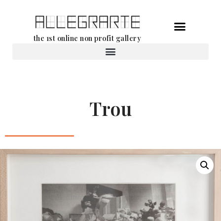
Aller
the 1st online non profit gallery
au
contenu
Location d’oeuvres d’art
Trou