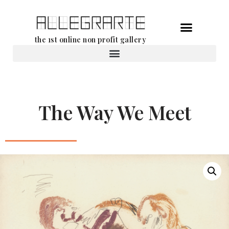
Aller
the 1st online non profit gallery
au
contenu
Location d’oeuvres d’art
The Way We Meet