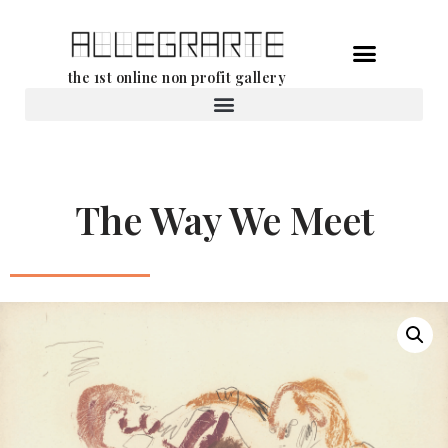
Ga
the 1st online non profit gallery
naar
de
Verhuur van werken
inhoud
The Way We Meet