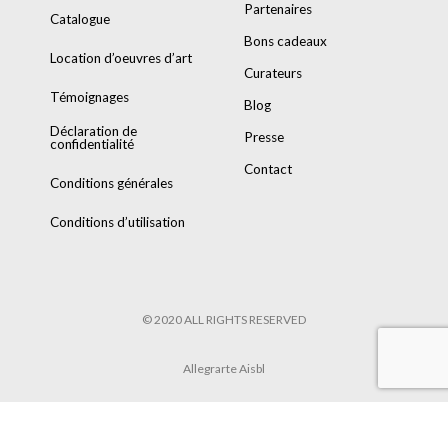
Partenaires
Catalogue
Bons cadeaux
Location d’oeuvres d’art
Curateurs
Témoignages
Blog
Déclaration de
Presse
confidentialité
Contact
Conditions générales
Conditions d’utilisation
© 2020 ALL RIGHTS RESERVED
Allegrarte Aisbl
POWERED BY
8TRUST
&
TARIK HENNEN