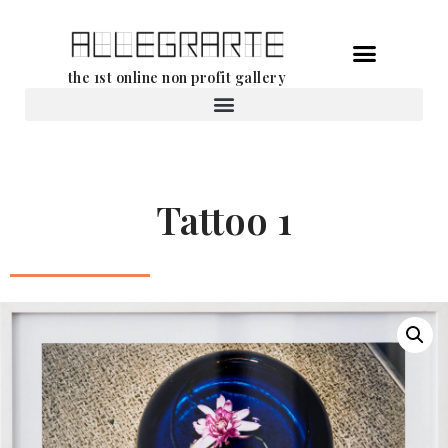
Aller
the 1st online non profit gallery
au
contenu
Location d’oeuvres d’art
Tattoo 1