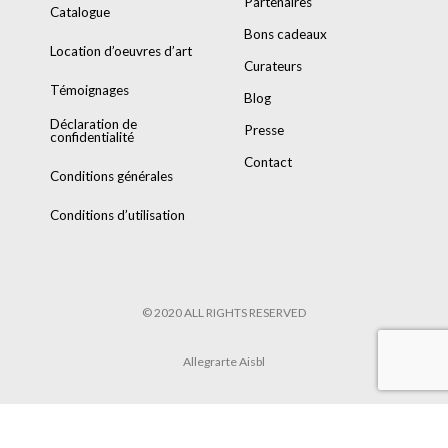
Partenaires
Catalogue
Bons cadeaux
Location d’oeuvres d’art
Curateurs
Témoignages
Blog
Déclaration de
Presse
confidentialité
Contact
Conditions générales
Conditions d’utilisation
© 2020 ALL RIGHTS RESERVED
Allegrarte Aisbl
POWERED BY
8TRUST
&
TARIK HENNEN