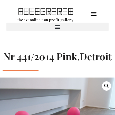
Aller
the 1st online non profit gallery
au
contenu
Location d’oeuvres d’art
Nr 441/2014 Pink.Detroit