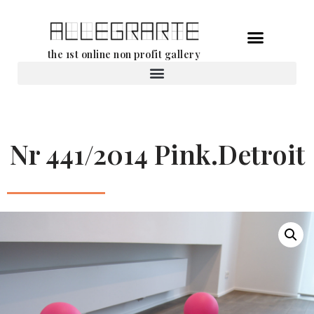
Ga
the 1st online non profit gallery
naar
de
Verhuur van werken
inhoud
Nr 441/2014 Pink.Detroit