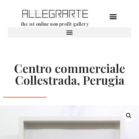
Aller
the 1st online non profit gallery
au
contenu
Location d’oeuvres d’art
Centro commerciale
Collestrada, Perugia