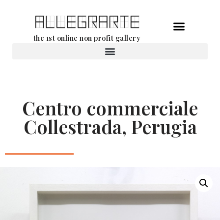
Ga
the 1st online non profit gallery
naar
de
Verhuur van werken
inhoud
Centro commerciale
Collestrada, Perugia