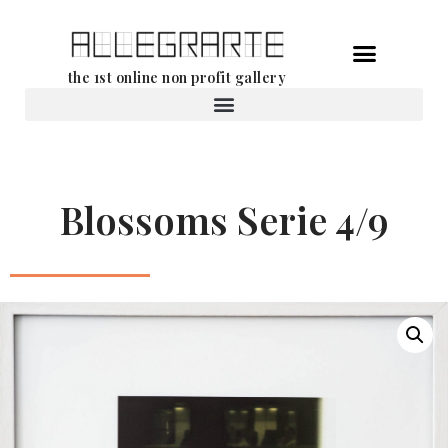
Aller
the 1st online non profit gallery
au
contenu
Location d’oeuvres d’art
Blossoms Serie 4/9