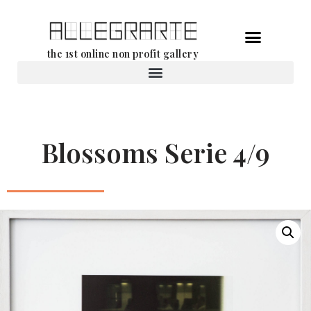
Ga
the 1st online non profit gallery
naar
de
Verhuur van werken
inhoud
Blossoms Serie 4/9