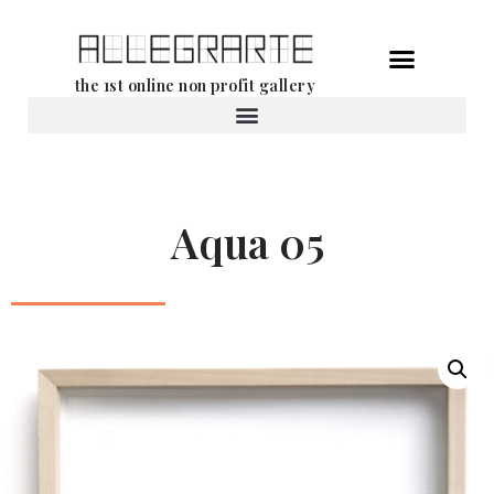
Aller
the 1st online non profit gallery
au
contenu
Location d’oeuvres d’art
Aqua 05