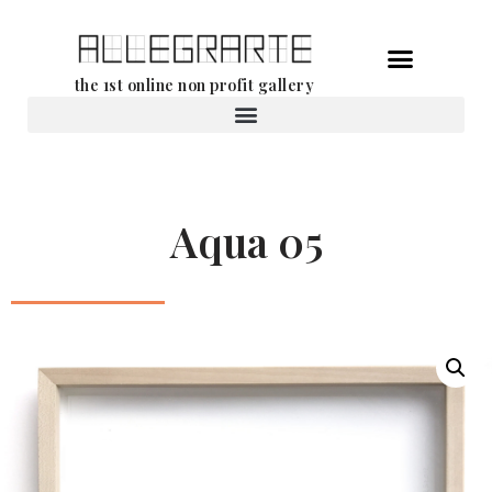
Ga
the 1st online non profit gallery
naar
de
Verhuur van werken
inhoud
Aqua 05