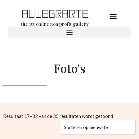
Ga
the 1st online non profit gallery
naar
de
Verhuur van werken
inhoud
Foto's
Resultaat 17–32 van de 35 resultaten wordt getoond