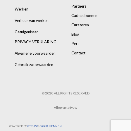
Partners
Werken
Cadeaubonnen
Verhuur van werken
Curatoren
Getuigenissen
Blog
PRIVACY VERKLARING
Pers
Contact
Algemene voorwaarden
Gebruiksvoorwaarden
© 2020 ALL RIGHTS RESERVED
Allegrarte ivzw
POWERED BY
8TRUST
&
TARIK HENNEN