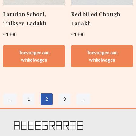
Lamdon School,
Red billed Chough,
Thiksey, Ladakh
Ladakh
€
1300
€
1300
Toevoegen aan
Toevoegen aan
winkelwagen
winkelwagen
←
1
2
3
→