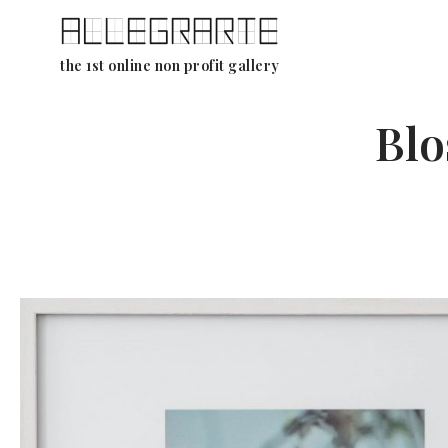
Ga
the 1st online non profit gallery
naar
de
Blo
inhoud