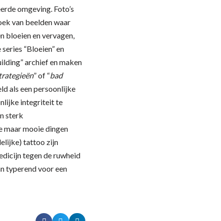
eerde omgeving. Foto’s
boek van beelden waar
en bloeien en vervagen,
 series “Bloeien” en
uilding” archief en maken
strategieën
” of “
bad
eld als een persoonlijke
lijke integriteit te
n sterk
le maar mooie dingen
elijke) tattoo zijn
edicijn tegen de ruwheid
aan typerend voor een