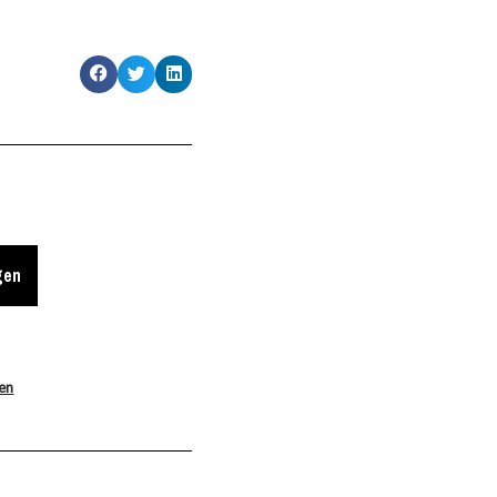
gen
len