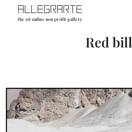
Ga
the 1st online non profit gallery
naar
de
Red bil
inhoud