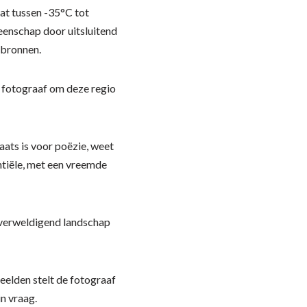
at tussen -35°C tot
eenschap door uitsluitend
pbronnen.
 fotograaf om deze regio
aats is voor poëzie, weet
entiële, met een vreemde
overweldigend landschap
beelden stelt de fotograaf
in vraag.