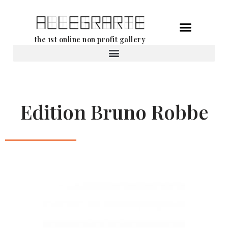
Aller
the 1st online non profit gallery
au
contenu
Location d’oeuvres d’art
Edition Bruno Robbe