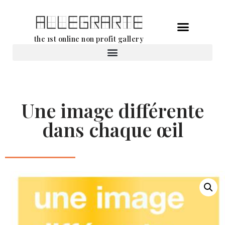
Aller
the 1st online non profit gallery
au
contenu
Location d’oeuvres d’art
Une image différente
dans chaque œil