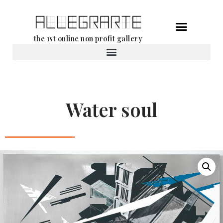
Aller
the 1st online non profit gallery
au
contenu
Location d’oeuvres d’art
Water soul