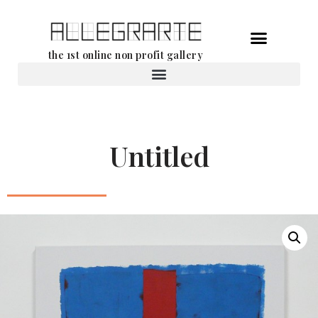
Aller
the 1st online non profit gallery
au
contenu
Location d’oeuvres d’art
Untitled