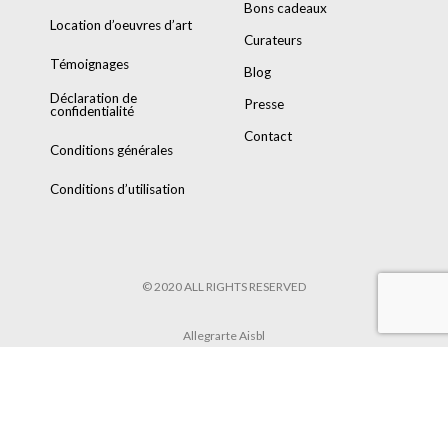
Bons cadeaux
Location d’oeuvres d’art
Curateurs
Témoignages
Blog
Déclaration de
Presse
confidentialité
Contact
Conditions générales
Conditions d’utilisation
© 2020 ALL RIGHTS RESERVED
Allegrarte Aisbl
POWERED BY
8TRUST
&
TARIK HENNEN