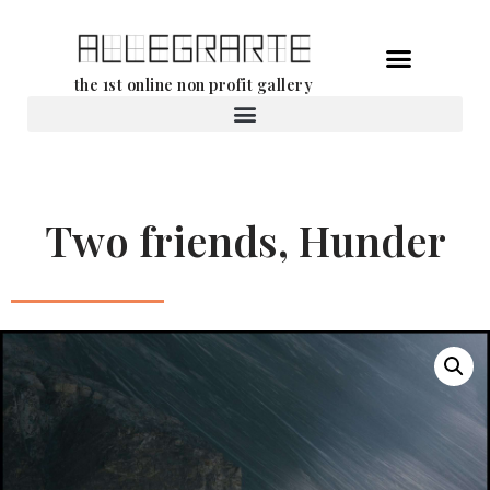
Aller
the 1st online non profit gallery
au
contenu
Location d’oeuvres d’art
Two friends, Hunder