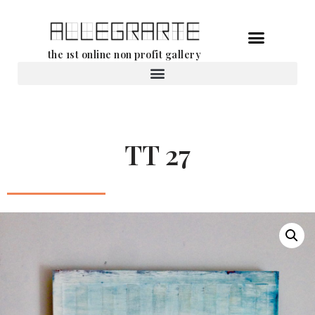
Ga
the 1st online non profit gallery
naar
de
Verhuur van werken
inhoud
TT 27