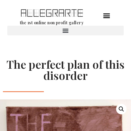
Aller
the 1st online non profit gallery
au
contenu
Location d’oeuvres d’art
The perfect plan of this
disorder