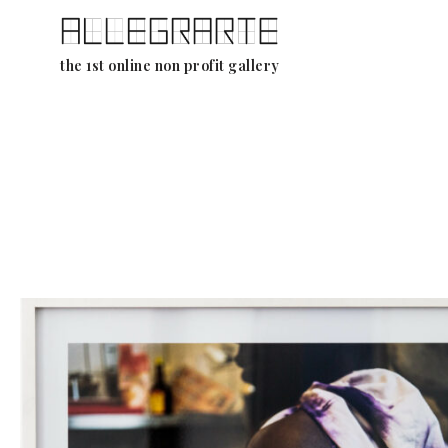
Aller
the 1st online non profit gallery
au
contenu