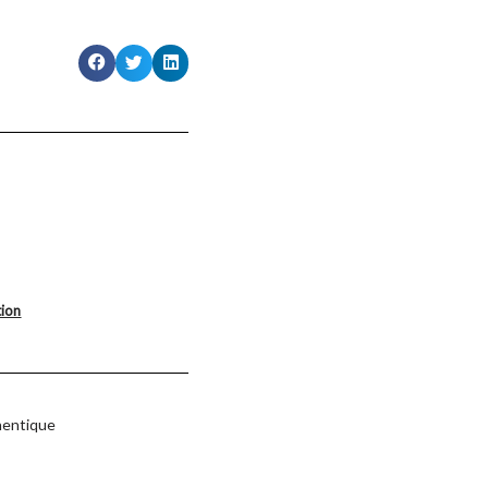
tion
hentique