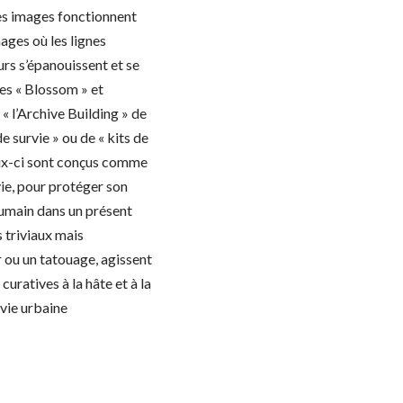
s images fonctionnent
ages où les lignes
urs s’épanouissent et se
ries « Blossom » et
« l’Archive Building » de
de survie » ou de « kits de
ux-ci sont conçus comme
vie, pour protéger son
humain dans un présent
 triviaux mais
 ou un tatouage, agissent
uratives à la hâte et à la
 vie urbaine