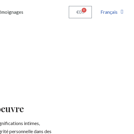
0
Français
€
0
émoignages
oeuvre
nifications intimes,
égrité personnelle dans des