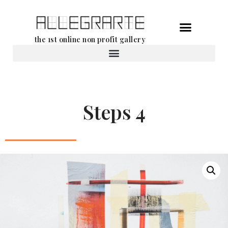
Ga
the 1st online non profit gallery
naar
de
Verhuur van werken
inhoud
Steps 4