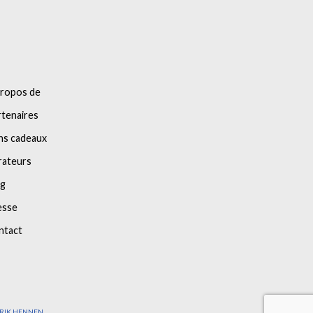
propos de
tenaires
ns cadeaux
rateurs
og
esse
ntact
ARIK HENNEN