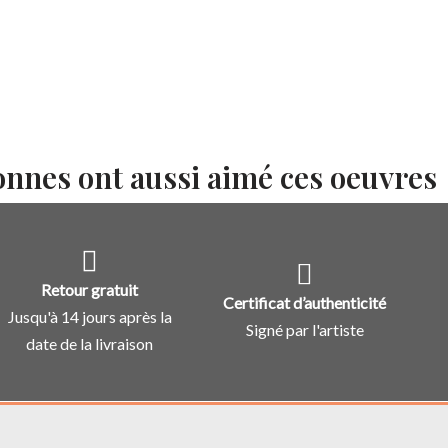
onnes ont aussi aimé ces oeuvres
Retour gratuit
Certificat d’authenticité
Jusqu'à 14 jours après la
Signé par l'artiste
date de la livraison