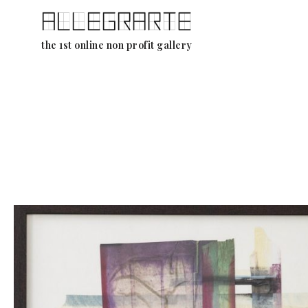
Aller
the 1st online non profit gallery
au
contenu