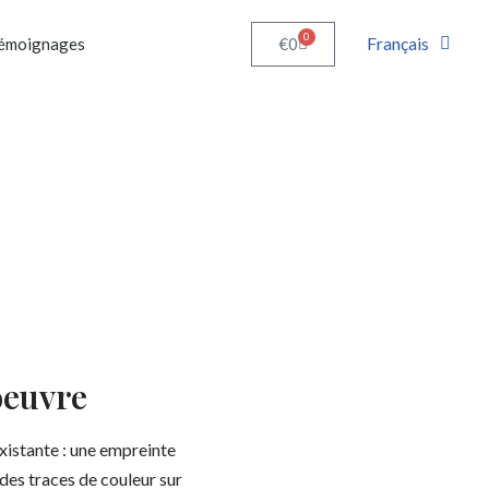
0
Français
€
0
émoignages
oeuvre
istante : une empreinte
 des traces de couleur sur