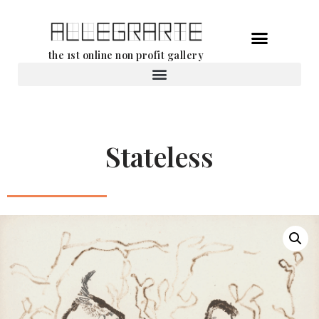
Aller
the 1st online non profit gallery
au
contenu
Location d’oeuvres d’art
Stateless