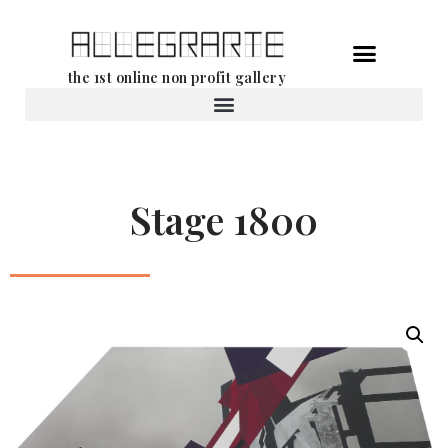
Ga
the 1st online non profit gallery
naar
de
Verhuur van werken
inhoud
Stage 1800