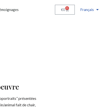
0
Français
€
0
émoignages
oeuvre
toportraits’’ présentées
in/animal fait de chair,