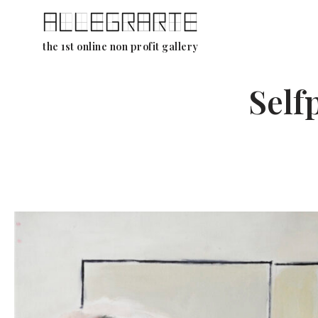
Aller
the 1st online non profit gallery
au
contenu
Self