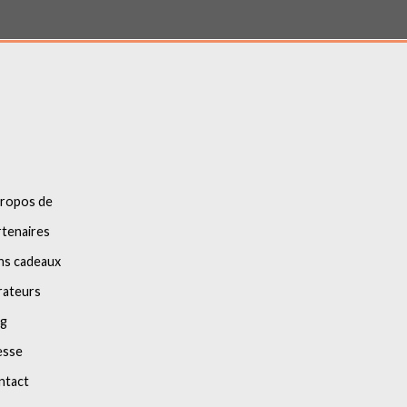
propos de
tenaires
ns cadeaux
rateurs
og
esse
ntact