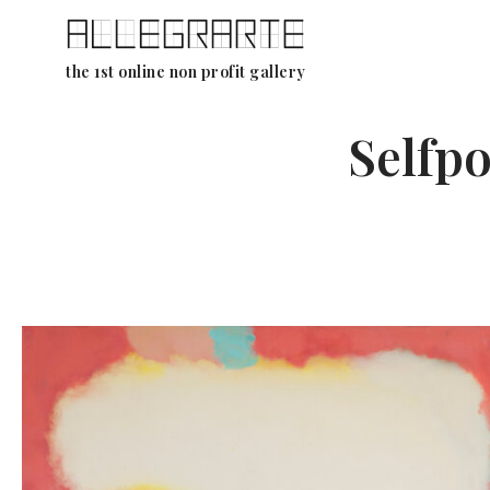
Aller
the 1st online non profit gallery
au
contenu
Selfpo