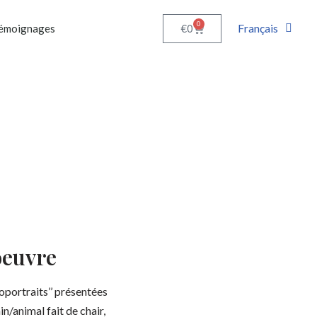
0
Français
€
0
émoignages
oeuvre
toportraits’’ présentées
in/animal fait de chair,