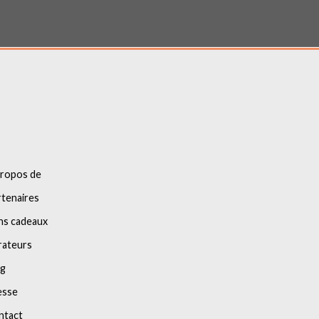
propos de
tenaires
ns cadeaux
rateurs
og
esse
ntact