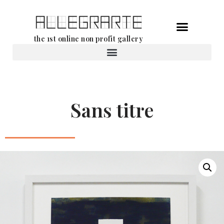
Aller
the 1st online non profit gallery
au
contenu
Location d’oeuvres d’art
Sans titre