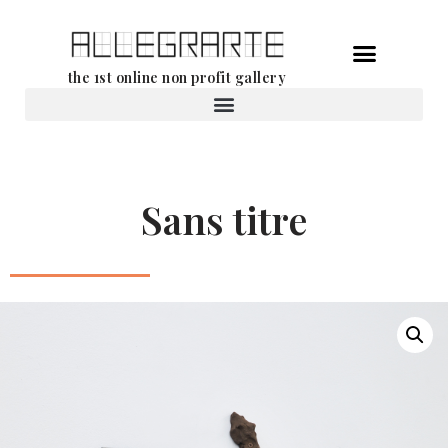
Aller
the 1st online non profit gallery
au
contenu
Location d’oeuvres d’art
Sans titre