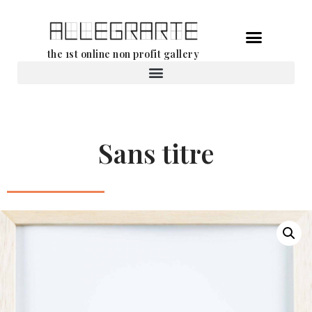
Aller
the 1st online non profit gallery
au
contenu
Location d’oeuvres d’art
Sans titre