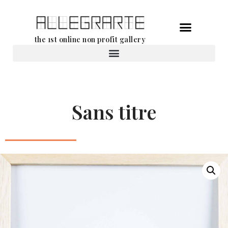
Aller
the 1st online non profit gallery
au
contenu
Location d’oeuvres d’art
Sans titre